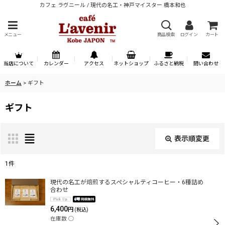
カフェ ラヴニール / 現代の名工・神戸マイスター 橋本和也
メニュー
商品検索
ログイン
カート
当店について
カレンダー
アクセス
ネットショップ
ふるさと納税
問い合わせ
ホーム
>
ギフト
ギフト
表示順変更
閉じる
1
件
表示数
:
現代の名工が焙煎するスペシャルティコーヒー・6種詰め
合わせ
6,400
円
(税込)
並び順
:
在庫数 ◯