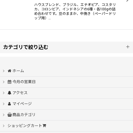
ハウスブレンド、ブラジル、エチオピア、コスタリ
カ、コロンビア、インドネシアの6種・各100gの詰
絞り込む
め合わせです。豆のままか、中挽き（ペーパードリ
ップ用）…
カテゴリで絞り込む
【通常商品】レギュラーコーヒー(豆/粉 100gより）
ホーム
【限定商品】希少品種など
今月の営業日
アクセス
【送料無料・ネットショップ限定】クリックポスト発送商品
(200g×2袋入り)
マイページ
【通常商品】ドリップバッグ
商品カテゴリ
ショッピングカート
【お買い得】水出しコーヒーバッグ