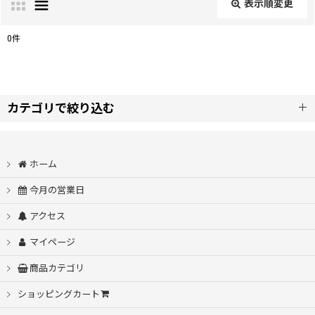
表示順変更
閉じる
0
件
サブカテゴリ
:
表示数
:
カテゴリで絞り込む
【送料無料・ネットショップ限定】クリックポスト発送商品
並び順
:
(200g×2袋入り) (全商品)
ホーム
今月の営業日
ハウスブレンド
絞り込む
アクセス
コスタリカ
マイページ
エチオピア
商品カテゴリ
ショッピングカート
コロンビア