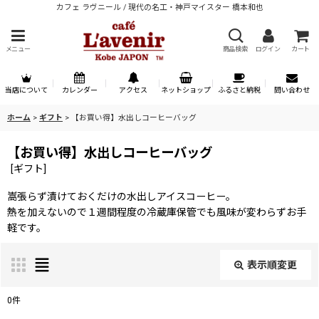
カフェ ラヴニール / 現代の名工・神戸マイスター 橋本和也
メニュー
商品検索
ログイン
カート
当店について
カレンダー
アクセス
ネットショップ
ふるさと納税
問い合わせ
ホーム
>
ギフト
>
【お買い得】水出しコーヒーバッグ
【お買い得】水出しコーヒーバッグ
[
ギフト
]
嵩張らず漬けておくだけの水出しアイスコーヒー。
熱を加えないので１週間程度の冷蔵庫保管でも風味が変わらずお手
軽です。
表示順変更
閉じる
0
件