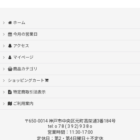
表示数
:
並び順
:
ホーム
今月の営業日
絞り込む
アクセス
マイページ
商品カテゴリ
ショッピングカート
特定商取引法表示
ご利用案内
〒650-0014 神戸市中央区元町高架通3番184号
tel: o 7 8 ( 3 9 2) 9 3 8 o
営業時間：11:30-17:00
定休日：第2・第4日曜日＋不定休