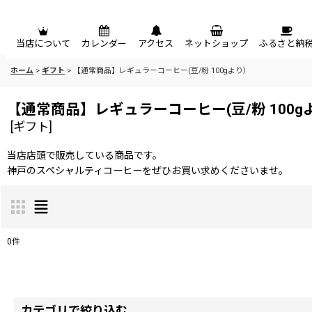
メニュー
当店について
カレンダー
アクセス
ネットショップ
ふるさと納
ホーム
>
ギフト
>
【通常商品】レギュラーコーヒー(豆/粉 100gより）
【通常商品】レギュラーコーヒー(豆/粉 100g
[
ギフト
]
当店店頭で販売している商品です。
神戸のスペシャルティコーヒーをぜひお買い求めくださいませ。
0
件
サブカテゴリ
:
表示数
:
カテゴリで絞り込む