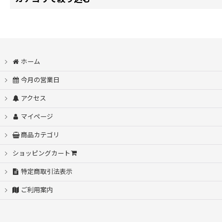
【通常商品】レギュラーコーヒー(豆/粉 100gより） (全商品)
並び順
:
ブレンドコーヒー
ホーム
コスタリカ
今月の営業日
アクセス
エチオピア
マイページ
コロンビア
商品カテゴリ
ショッピングカート
インドネシア
特定商取引法表示
ブラジル
ご利用案内