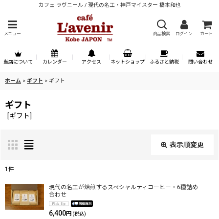
カフェ ラヴニール / 現代の名工・神戸マイスター 橋本和也
メニュー
商品検索
ログイン
カート
当店について
カレンダー
アクセス
ネットショップ
ふるさと納税
問い合わせ
ホーム
>
ギフト
>
ギフト
ギフト
[
ギフト
]
表示順変更
閉じる
1
件
表示数
:
現代の名工が焙煎するスペシャルティコーヒー・6種詰め
合わせ
6,400
円
(税込)
並び順
: