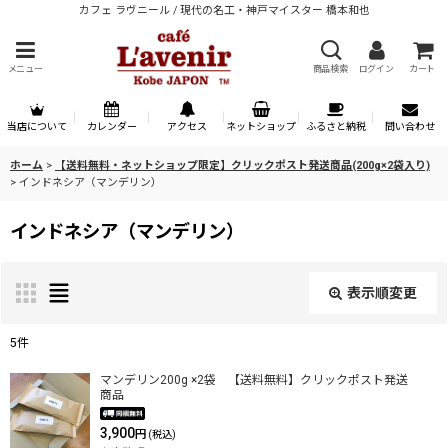
カフェ ラヴニール / 現代の名工・神戸マイスター 橋本和也
メニュー
商品検索
ログイン
カート
当店について
カレンダー
アクセス
ネットショップ
ふるさと納税
問い合わせ
ホーム
>
【送料無料・ネットショップ限定】クリックポスト発送商品(200g×2袋入り)
>
インドネシア（マンデリン）
インドネシア（マンデリン）
表示順変更
閉じる
5
件
表示数
:
マンデリン200g ×2袋 【送料無料】クリックポスト発送
商品
3,900
円
(税込)
並び順
: