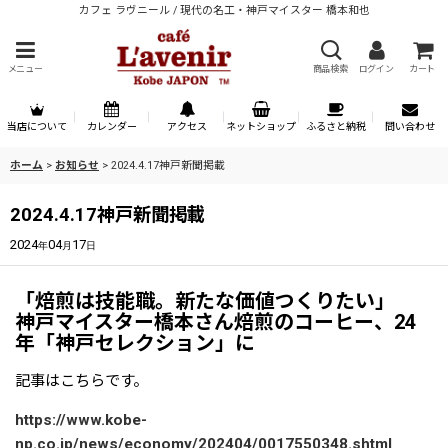
カフェ ラヴニール / 現代の名工・神戸マイスター 橋本和也
メニュー
商品検索
ログイン
カート
当店について
カレンダー
アクセス
ネットショップ
ふるさと納税
問い合わせ
ホーム
>
お知らせ
>
2024.4.17神戸新聞掲載
2024.4.17神戸新聞掲載
2024
04
17
年
月
日
「焙煎は技能職。新たな価値つくりたい」
神戸マイスター橋本さん焙煎のコーヒー、24
年「神戸セレクション」に
記事はこちらです。
https://www.kobe-
np.co.jp/news/economy/202404/0017550348.shtml