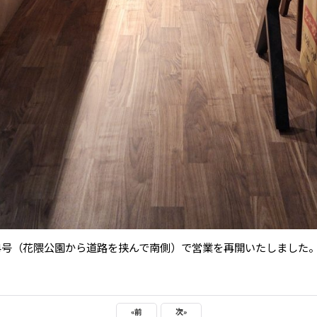
184号（花隈公園から道路を挟んで南側）で営業を再開いたしました
«
前
次
»