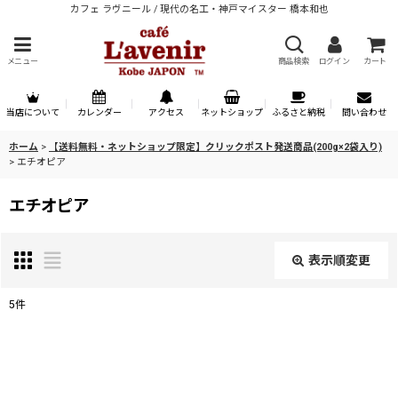
カフェ ラヴニール / 現代の名工・神戸マイスター 橋本和也
メニュー
商品検索
ログイン
カート
当店について
カレンダー
アクセス
ネットショップ
ふるさと納税
問い合わせ
ホーム
>
【送料無料・ネットショップ限定】クリックポスト発送商品(200g×2袋入り)
>
エチオピア
エチオピア
表示順変更
閉じる
5
件
表示数
:
並び順
: