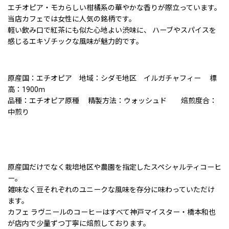
エチオピア・モカらしい柑橘系の華やかな香りが際立っています。
当店カフェでは女性に人気の銘柄です。
軽い飲み口で紅茶にも似た心地よい渋味に、 ハーブやスパイスを
感じるエキゾチックな風味が魅力的です。
原産国：エチオピア 地域：シダモ地区 イルガチャフィー 標
高：1900ｍ
品種：エチオピア原種 精製方法：ウォッシュド 焙煎度合：
中煎り
原産国だけでなく栽培地区や農園を指定したスペシャルティコーヒ
ー。
雑味なく豆それぞれのユニークな風味を存分に味わっていただけ
ます。
カフェ ラヴニールのコーヒーはすべて神戸マイスター・橋本和也
が店内で少量ずつ丁寧に焙煎しております。