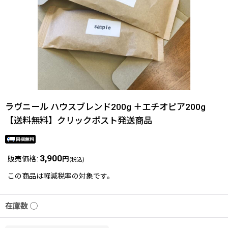
ラヴニール ハウスブレンド200g ＋エチオピア200g
【送料無料】クリックポスト発送商品
3,900
販売価格
:
円
(税込)
この商品は軽減税率の対象です。
在庫数 ◯