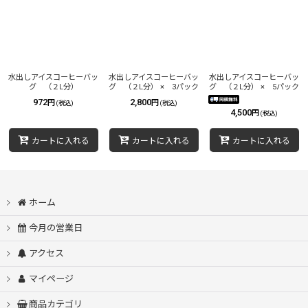
並び順
:
絞り込む
水出しアイスコーヒーバッ
水出しアイスコーヒーバッ
水出しアイスコーヒーバッ
グ （２L分）
グ （２L分） × 3パック
グ （２L分） × 5パック
972
2,800
円
円
(税込)
(税込)
4,500
円
(税込)
カートに入れる
カートに入れる
カートに入れる
ホーム
今月の営業日
アクセス
マイページ
商品カテゴリ