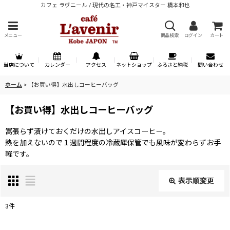
カフェ ラヴニール / 現代の名工・神戸マイスター 橋本和也
メニュー
商品検索
ログイン
カート
当店について
カレンダー
アクセス
ネットショップ
ふるさと納税
問い合わせ
ホーム
>
【お買い得】水出しコーヒーバッグ
【お買い得】水出しコーヒーバッグ
嵩張らず漬けておくだけの水出しアイスコーヒー。
熱を加えないので１週間程度の冷蔵庫保管でも風味が変わらずお手
軽です。
表示順変更
閉じる
3
件
表示数
: