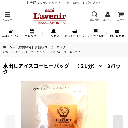
お手軽なスペシャルティコーヒーの水出しバッグです
メニュー
商品検索
ログイン
カート
当店について
カレンダー
アクセス
ネットショップ
ふるさと納税
問い合わせ
ホーム
>
【お買い得】水出しコーヒーバッグ
>
水出しアイスコーヒーバッグ （２L分） × 3パック
水出しアイスコーヒーバッグ （２L分） × 3パッ
ク