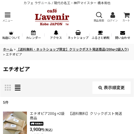
カフェ ラヴニール / 現代の名工・神戸マイスター 橋本和也
メニュー
商品検索
ログイン
カート
当店について
カレンダー
アクセス
ネットショップ
ふるさと納税
問い合わせ
ホーム
>
【送料無料・ネットショップ限定】クリックポスト発送商品(200g×2袋入り)
>
エチオピア
エチオピア
表示順変更
閉じる
5
件
表示数
:
エチオピア200g ×2袋 【送料無料】クリックポスト発送
商品
3,900
円
(税込)
並び順
: