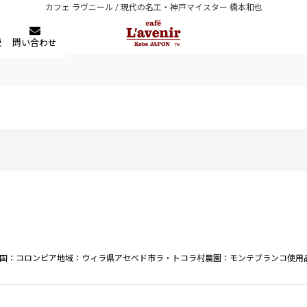
カフェ ラヴニール / 現代の名工・神戸マイスター 橋本和也
税
問い合わせ
産国：コロンビア地域：ウィラ県アセべド市ラ・トコラ村農園：モンテブランコ使用