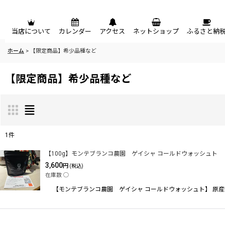
メニュー
当店について
カレンダー
アクセス
ネットショップ
ふるさと納
ホーム
>
【限定商品】希少品種など
【限定商品】希少品種など
1
件
サブカテゴリ
:
【100g】モンテブランコ農園 ゲイシャ コールドウォッシュト
3,600
円
(税込)
在庫数 ◯
表示数
:
【モンテブランコ農園 ゲイシャ コールドウォッシュト】 原
並び順
: