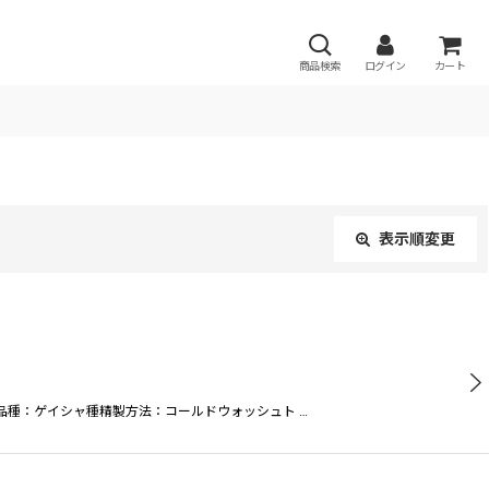
商品検索
ログイン
カート
表示順変更
閉じる
品種：ゲイシャ種精製方法：コールドウォッシュト …