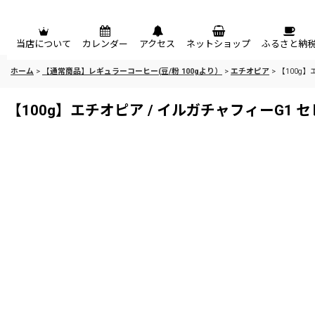
メニュー
当店について
カレンダー
アクセス
ネットショップ
ふるさと納
ホーム
>
【通常商品】レギュラーコーヒー(豆/粉 100gより）
>
エチオピア
>
【100g
【100g】エチオピア / イルガチャフィーG1 