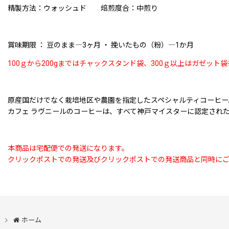
精製方法：ウォッシュド 焙煎度合：中煎り
賞味期限 ： 豆のまま―3ヶ月 ・ 挽いたもの（粉）―1か月
100ｇから200gまではチャックスタンド袋、300ｇ以上はガゼット
原産国だけでなく栽培地区や農園を指定したスペシャルティコーヒー
カフェ ラヴニールのコーヒーは、すべて神戸マイスターに認定され
本商品は宅配便での発送になります。
クリックポストでの発送及びクリックポストでの発送商品と同時に
ホーム