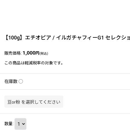
【100g】エチオピア / イルガチャフィーG1 セレクシ
1,000
販売価格
:
円
(税込)
この商品は軽減税率の対象です。
在庫数 ◯
豆or粉
を選択してください
数量
: