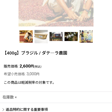
【400g】ブラジル / ダテ―ラ農園
2,600
販売価格
:
円
(税込)
3,000
希望小売価格
:
円
この商品は軽減税率の対象です。
在庫数 ×
返品特約に関する重要事項