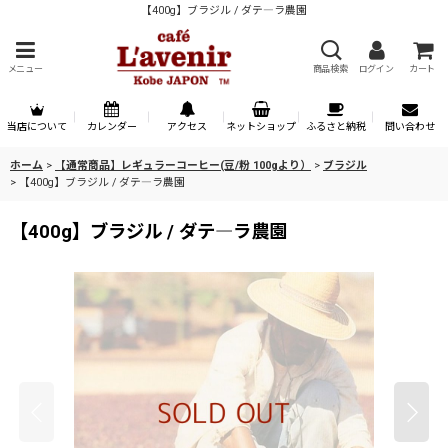
【400g】ブラジル / ダテ―ラ農園
メニュー
商品検索
ログイン
カート
当店について
カレンダー
アクセス
ネットショップ
ふるさと納税
問い合わせ
ホーム
>
【通常商品】レギュラーコーヒー(豆/粉 100gより）
>
ブラジル
>
【400g】ブラジル / ダテ―ラ農園
【400g】ブラジル / ダテ―ラ農園