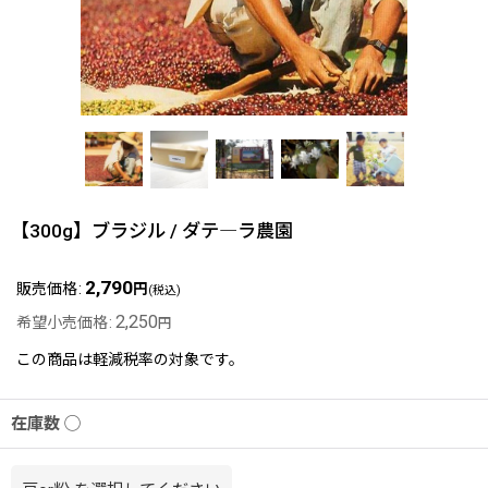
【300g】ブラジル / ダテ―ラ農園
2,790
販売価格
:
円
(税込)
2,250
希望小売価格
:
円
この商品は軽減税率の対象です。
在庫数 ◯