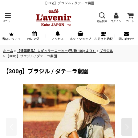
【300g】ブラジル / ダテ―ラ農園
メニュー
商品検索
ログイン
カート
当店について
カレンダー
アクセス
ネットショップ
ふるさと納税
問い合わせ
ホーム
>
【通常商品】レギュラーコーヒー(豆/粉 100gより）
>
ブラジル
>
【300g】ブラジル / ダテ―ラ農園
【300g】ブラジル / ダテ―ラ農園