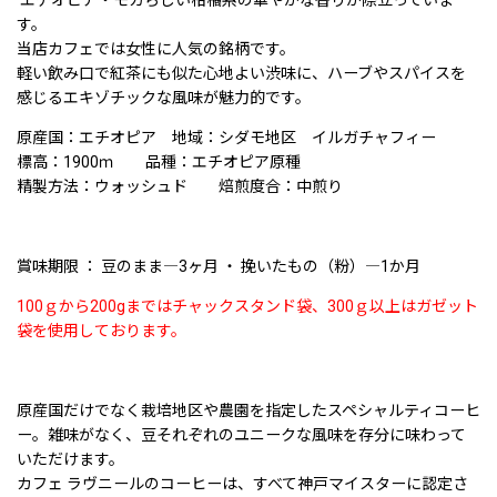
す。
当店カフェでは女性に人気の銘柄です。
軽い飲み口で紅茶にも似た心地よい渋味に、
ハーブやスパイスを
感じるエキゾチックな風味が魅力的です。
原産国：エチオピア 地域：シダモ地区 イルガチャフィー
標高：1900ｍ 品種：エチオピア原種
精製方法：ウォッシュド 焙煎度合：中煎り
賞味期限 ： 豆のまま―3ヶ月 ・ 挽いたもの（粉）―1か月
100ｇから200gまではチャックスタンド袋、300ｇ以上はガゼット
袋を使用しております。
原産国だけでなく栽培地区や農園を指定したスペシャルティコーヒ
ー。雑味がなく、豆それぞれのユニークな風味を存分に味わって
いただけます。
カフェ ラヴニールのコーヒーは、すべて神戸マイスターに認定さ