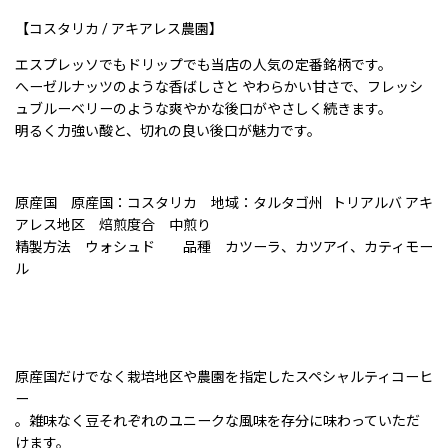
【コスタリカ / アキアレス農園】
エスプレッソでもドリップでも当店の人気の定番銘柄です。
へーゼルナッツのような香ばしさと やわらかい甘さで、フレッシ
ュブルーベリーのような爽やかな後口がやさしく続きます。
明るく力強い酸と、切れの良い後口が魅力です。
原産国 原産国：コスタリカ 地域：タルタゴ州 トリアルバ アキ
アレス地区 焙煎度合 中煎り
精製方法 ウォシュド 品種 カツーラ、カツアイ、カティモー
ル
原産国だけでなく栽培地区や農園を指定したスペシャルティコーヒ
ー
。雑味なく豆それぞれのユニークな風味を存分に味わっていただ
けます。