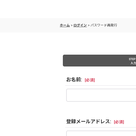
ホーム
>
ログイン
>
パスワード再発行
STEP
入力
お名前
:
[
必須
]
登録メールアドレス
:
[
必須
]