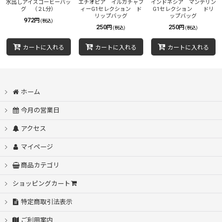
水出しアイスコーヒーバッ
エチオピア イルガチャフ
インドネシア マンデリン
グ （２L分）
ィーG1セレクション ド
G1セレクション ドリ
リップバッグ
ップバッグ
972
円
(税込)
250
250
円
円
(税込)
(税込)
カートに入れる
カートに入れる
カートに入れる
ホーム
今月の営業日
アクセス
マイページ
商品カテゴリ
ショッピングカート
特定商取引法表示
ご利用案内