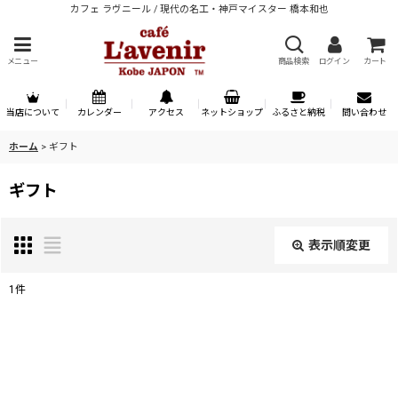
カフェ ラヴニール / 現代の名工・神戸マイスター 橋本和也
メニュー
商品検索
ログイン
カート
当店について
カレンダー
アクセス
ネットショップ
ふるさと納税
問い合わせ
ホーム
>
ギフト
ギフト
表示順変更
閉じる
1
件
表示数
:
並び順
: