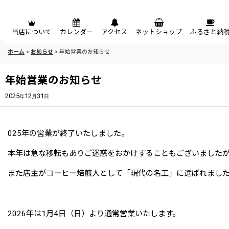
メニュー
当店について
カレンダー
アクセス
ネットショップ
ふるさと納
ホーム
>
お知らせ
>
年始営業のお知らせ
年始営業のお知らせ
2025
12
31
年
月
日
025年の営業が終了いたしました。
本年は急な移転もありご迷惑をおかけすることもございました
また店主がコーヒー焙煎人として「現代の名工」に選ばれまし
2026年は1月4日（日）より通常営業いたします。